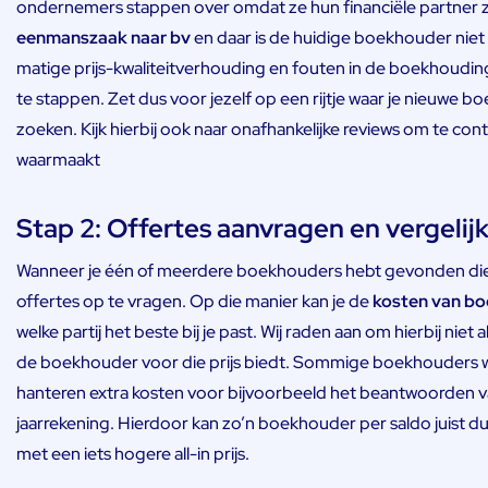
ondernemers stappen over omdat ze hun financiële partner zi
eenmanszaak naar bv
en daar is de huidige boekhouder niet 
matige prijs-kwaliteitverhouding en fouten in de boekhoudi
te stappen. Zet dus voor jezelf op een rijtje waar je nieuwe
zoeken. Kijk hierbij ook naar onafhankelijke reviews om te con
waarmaakt
Stap 2: Offertes aanvragen en vergelij
Wanneer je één of meerdere boekhouders hebt gevonden die p
offertes op te vragen. Op die manier kan je de
kosten van b
welke partij het beste bij je past. Wij raden aan om hierbij niet 
de boekhouder voor die prijs biedt. Sommige boekhouders we
hanteren extra kosten voor bijvoorbeeld het beantwoorden va
jaarrekening. Hierdoor kan zo’n boekhouder per saldo juist d
met een iets hogere all-in prijs.