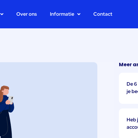
Over ons
Informatie
Contact
Meer ar
De 6
je be
Heb 
acco