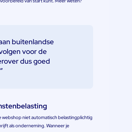
d voorbereid van start kunt. Meer weten?
 aan buitenlandse
evolgen voor de
ierover dus goed
”
mstenbelasting
je webshop niet automatisch belastingplichtig
hrijft als onderneming. Wanneer je