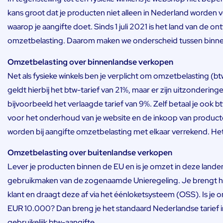
kans groot dat je producten niet alleen in Nederland worden v
waarop je aangifte doet. Sinds 1 juli 2021 is het land van de 
omzetbelasting. Daarom maken we onderscheid tussen binne
Omzetbelasting over binnenlandse verkopen
Net als fysieke winkels ben je verplicht om omzetbelasting (
geldt hierbij het btw-tarief van 21%, maar er zijn uitzondering
bijvoorbeeld het verlaagde tarief van 9%. Zelf betaal je ook b
voor het onderhoud van je website en de inkoop van product
worden bij aangifte omzetbelasting met elkaar verrekend. Het ve
Omzetbelasting over buitenlandse verkopen
Lever je producten binnen de EU en is je omzet in deze lan
gebruikmaken van de zogenaamde Unieregeling. Je brengt hierb
klant en draagt deze af via het éénloketsysteem (OSS). Is j
EUR 10.000? Dan breng je het standaard Nederlandse tarief in
gebruikelijk btw-aangifte.