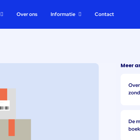
Over ons
Informatie
Contact
Meer ar
Over
zond
De m
boek