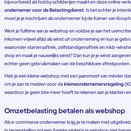
bijvoorbeeld als hobby schilderijen maakt en deze online verko
ondernemer voor de Belastingdienst
. Is het echter je int
moet je je inschrijven als ondernemer bij de Kamer van Kooph
Werk je fulltime aan je webshop en voldoe je aan het urencrit
inkomen vrijwel altijd als winst uit onderneming en kun je geb
waaronder startersaftrek, zelfstandigenaftrek en mkb-winstvrijs
shop en maak je nauwelijks winst? Dan kun je je winst aangeven
echter geen gebruikmaken van de beschikbare aftrekposten.
Heb je een kleine webshop met een jaaromzet van minder dan
om je aan te melden voor de
kleineondernemersregeling
(KO
waardoor je geen btw meer hoeft te rekenen aan je klanten e
Omzetbelasting betalen als webshop
Als e-commerce ondernemer krijg je te maken met uitgebrei
In tegenstelling tot een fysieke winkel is je webshop niet bepe