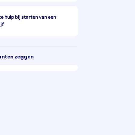
e hulp bij starten van een
jf.
anten zeggen