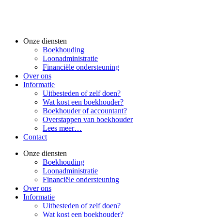
Ga
naar
de
inhoud
Onze diensten
Boekhouding
Loonadministratie
Financiële ondersteuning
Over ons
Informatie
Uitbesteden of zelf doen?
Wat kost een boekhouder?
Boekhouder of accountant?
Overstappen van boekhouder
Lees meer…
Contact
Onze diensten
Boekhouding
Loonadministratie
Financiële ondersteuning
Over ons
Informatie
Uitbesteden of zelf doen?
Wat kost een boekhouder?